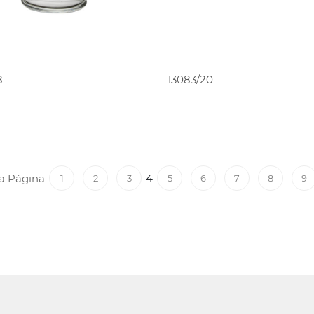
PEDIR ORÇAMENTO
PEDIR ORÇAMENT
8
13083/20
a Página
4
1
2
3
5
6
7
8
9