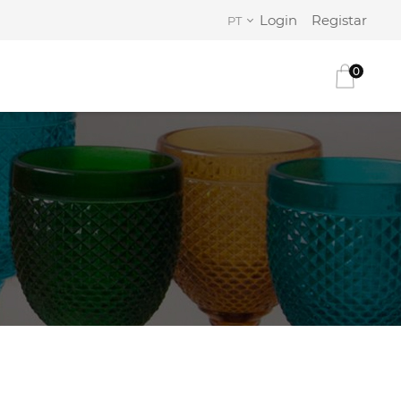
Login
Registar
PT
0