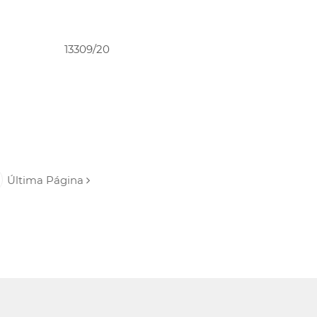
PEDIR ORÇAMENTO
13309/20
O
Última Página