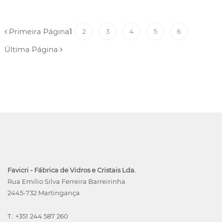
Primeira Página
1
2
3
4
5
6
Última Página
Favicri - Fábrica de Vidros e Cristais Lda.
Rua Emilio Silva Ferreira Barreirinha
2445-732 Martingança
T.: +351 244 587 260