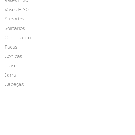
Vases H 50
Vases H 70
Suportes
Solitários
Candelabro
Taças
Conicas
Frasco
Jarra
Cabeças