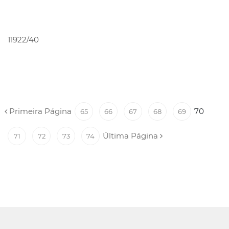
PEDIR ORÇAMENTO
11922/40
Primeira Página
70
65
66
67
68
69
Última Página
71
72
73
74