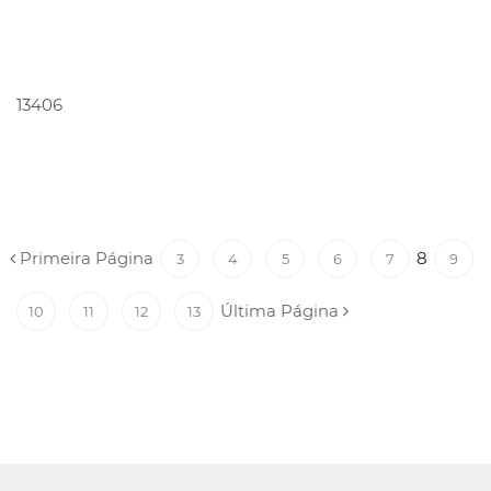
PEDIR ORÇAMENTO
13406
Primeira Página
8
3
4
5
6
7
9
Última Página
10
11
12
13