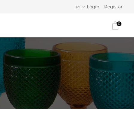
Login
Registar
PT
0