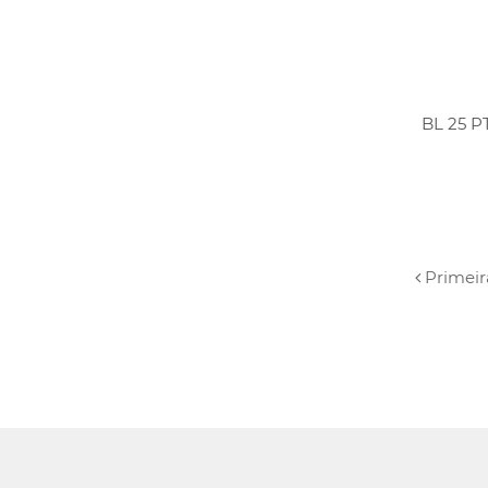
BL 25 P
Primeir