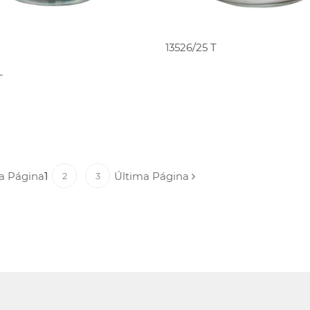
PEDIR ORÇAMENT
13526/25 T
PEDIR ORÇAMENTO
T
a Página
1
Última Página
2
3