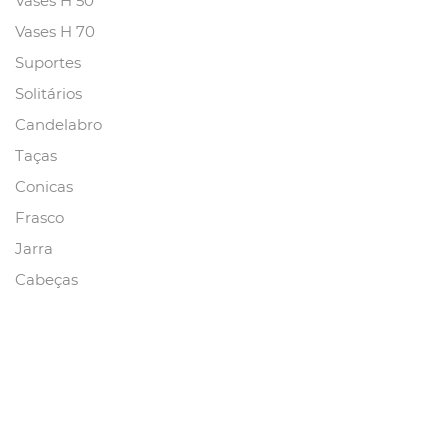
Vases H 50
Vases H 70
Suportes
Solitários
Candelabro
Taças
Conicas
Frasco
Jarra
Cabeças