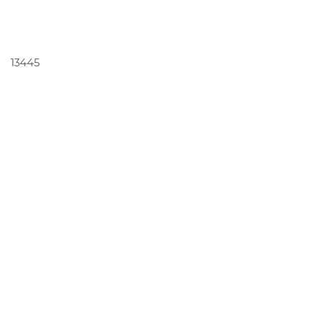
PEDIR ORÇAMENTO
13445