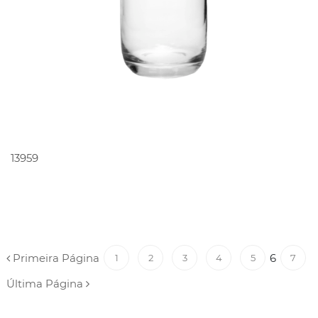
PEDIR ORÇAMENTO
13959
Primeira Página
6
1
2
3
4
5
7
Última Página