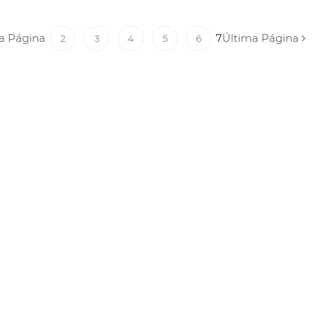
a Página
7
Última Página
2
3
4
5
6