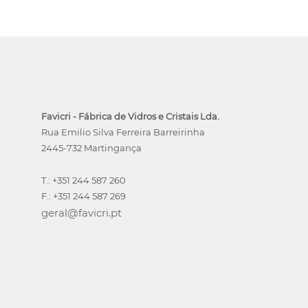
Favicri - Fábrica de Vidros e Cristais Lda.
Rua Emilio Silva Ferreira Barreirinha
2445-732 Martingança
T.: +351 244 587 260
F.: +351 244 587 269
geral@favicri.pt