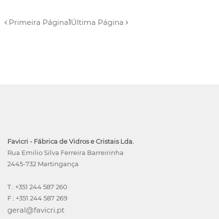
Primeira Página
1
Última Página
Favicri - Fábrica de Vidros e Cristais Lda.
Rua Emilio Silva Ferreira Barreirinha
2445-732 Martingança
T.: +351 244 587 260
F.: +351 244 587 269
geral@favicri.pt