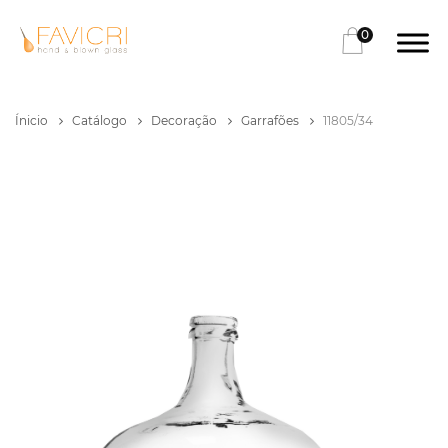
0
Ínicio
Catálogo
Decoração
Garrafões
11805/34