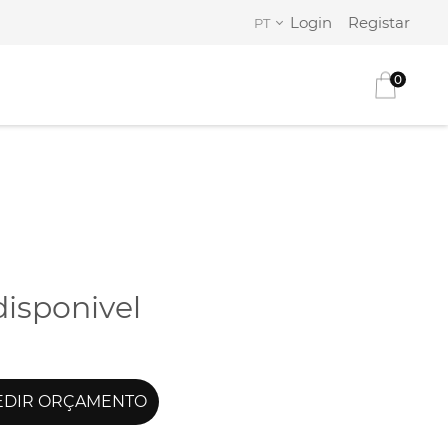
Login
Registar
PT
0
disponivel
DIR ORÇAMENTO