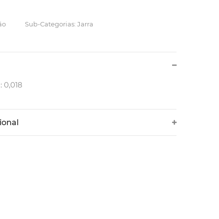
ão
Sub-Categorias: Jarra
: 0,018
ional