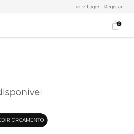
Login
Registar
PT
0
disponivel
DIR ORÇAMENTO