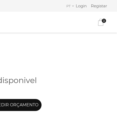
Login
Registar
PT
0
disponivel
DIR ORÇAMENTO